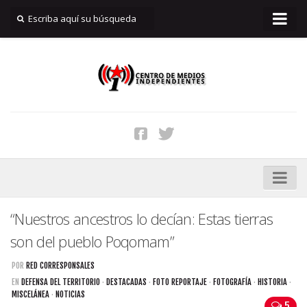
INICIO
Quiénes Somos
Reportar
Filtraciones
Suscripciones
Aviso Legal
Contacto
DDHH
“Nuestros ancestros lo decían: Estas tierras
Genocidio
son del pueblo Poqomam”
Memoria
POR
RED CORRESPONSALES
Defensa del Territorio
EN
DEFENSA DEL TERRITORIO
·
DESTACADAS
·
FOTO REPORTAJE
·
FOTOGRAFÍA
·
HISTORIA
·
MISCELÁNEA
·
NOTICIAS
5
Xalapan