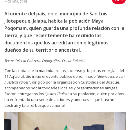
— 28 MAR, 2026
San José del Golfo
Al oriente del país, en el municipio de San Luis
San Rafael Las Flores
Jilotepeque, Jalapa, habita la población Maya
Poqomam, quien guarda una profunda relación con la
Ixil
tierra, y que recientemente ha recibido los
Barillas
documentos que los acreditan como legítimos
Ixcán
dueños de su territorio ancestral.
Livingston
Texto: Celenia Cabrera. Fotografías: Oscar Salanic.
Minería
Con las notas de la marimba, velas, incienso y bajo las energías del
11 Aq´ab´al, dio inicio el evento público denominado
“Reencuentro con
Sección: Puntos de Inflexión
nuestras raíces”
, dirigido por la organización Custodios del Bosque,
acompañados por autoridades locales y organizaciones amigas,
Internacional
fueron entregados los
“Justos Títulos”
a su población, quien por años
ha enfrentado una serie de acciones y amenazas que buscan
Educación
destruir y talar el bosque comunal.
Trabajo
Seguridad y Justicia