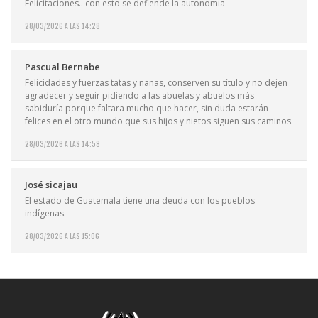
Felicitaciones.. con esto se defiende la autonomia
28/03/2026 A LAS 14:28
Pascual Bernabe
Felicidades y fuerzas tatas y nanas, conserven su título y no dejen
agradecer y seguir pidiendo a las abuelas y abuelos más
sabiduría porque faltara mucho que hacer, sin duda estarán
felices en el otro mundo que sus hijos y nietos siguen sus caminos.
28/03/2026 A LAS 14:58
José sicajau
El estado de Guatemala tiene una deuda con los pueblos
indígenas.
28/03/2026 A LAS 15:06